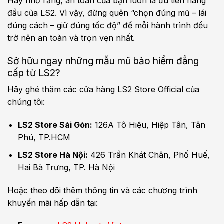
Hãy nhớ rằng, an toàn của bạn luôn là ưu tiên hàng
đầu của LS2. Vì vậy, đừng quên “chọn đúng mũ – lái
đúng cách – giữ đúng tốc độ” để mỗi hành trình đều
trở nên an toàn và trọn vẹn nhất.
Sở hữu ngay những mẫu mũ bảo hiểm đẳng
cấp từ LS2?
Hãy ghé thăm các cửa hàng LS2 Store Official của
chúng tôi:
LS2 Store Sài Gòn:
126A Tô Hiệu, Hiệp Tân, Tân
Phú, TP.HCM
LS2 Store Hà Nội:
426 Trần Khát Chân, Phố Huế,
Hai Bà Trưng, TP. Hà Nội
Hoặc theo dõi thêm thông tin và các chương trình
khuyến mãi hấp dẫn tại: