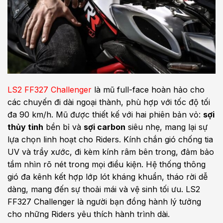
LS2 FF327 Challenger
là mũ full-face hoàn hảo cho
các chuyến đi dài ngoại thành, phù hợp với tốc độ tối
đa 90 km/h. Mũ được thiết kế với hai phiên bản vỏ:
sợi
thủy tinh
bền bỉ và
sợi carbon
siêu nhẹ, mang lại sự
lựa chọn linh hoạt cho Riders. Kính chắn gió chống tia
UV và trầy xước, đi kèm kính râm bên trong, đảm bảo
tầm nhìn rõ nét trong mọi điều kiện. Hệ thống thông
gió đa kênh kết hợp lớp lót kháng khuẩn, tháo rời dễ
dàng, mang đến sự thoải mái và vệ sinh tối ưu. LS2
FF327 Challenger là người bạn đồng hành lý tưởng
cho những Riders yêu thích hành trình dài.