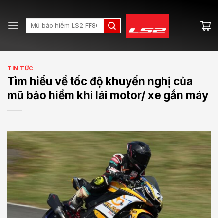
Skip
to
Search
content
for:
TIN TỨC
Tìm hiểu về tốc độ khuyến nghị của
mũ bảo hiểm khi lái motor/ xe gắn máy