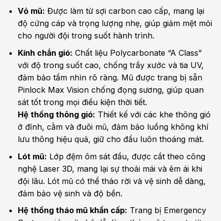
Vỏ mũ:
Được làm từ sợi carbon cao cấp, mang lại
độ cứng cáp và trọng lượng nhẹ, giúp giảm mệt mỏi
cho người đội trong suốt hành trình.
Kính chắn gió:
Chất liệu Polycarbonate “A Class”
với độ trong suốt cao, chống trầy xước và tia UV,
đảm bảo tầm nhìn rõ ràng. Mũ được trang bị sẵn
Pinlock Max Vision chống đọng sương, giúp quan
sát tốt trong mọi điều kiện thời tiết.
Hệ thống thông gió:
Thiết kế với các khe thông gió
ở đỉnh, cằm và đuôi mũ, đảm bảo luồng không khí
lưu thông hiệu quả, giữ cho đầu luôn thoáng mát.
Lót mũ:
Lớp đệm ôm sát đầu, được cắt theo công
nghệ Laser 3D, mang lại sự thoải mái và êm ái khi
đội lâu. Lót mũ có thể tháo rời và vệ sinh dễ dàng,
đảm bảo vệ sinh và độ bền.
Hệ thống tháo mũ khẩn cấp:
Trang bị Emergency