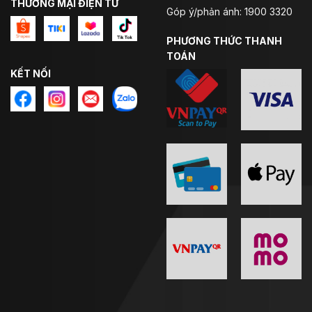
THƯƠNG MẠI ĐIỆN TỬ
Góp ý/phản ánh: 1900 3320
PHƯƠNG THỨC THANH
TOÁN
KẾT NỐI