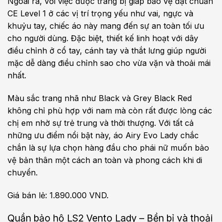
Ngoài ra, với việc được trang bị giáp bảo vệ đạt chuẩn
CE Level 1 ở các vị trí trọng yếu như vai, ngực và
khuỷu tay, chiếc áo này mang đến sự an toàn tối ưu
cho người dùng. Đặc biệt, thiết kế linh hoạt với dây
điều chỉnh ở cổ tay, cánh tay và thắt lưng giúp người
mặc dễ dàng điều chỉnh sao cho vừa vặn và thoải mái
nhất.
Màu sắc trang nhã như Black và Grey Black Red
không chỉ phù hợp với nam mà còn rất được lòng các
chị em nhờ sự trẻ trung và thời thượng. Với tất cả
những ưu điểm nổi bật này, áo Airy Evo Lady chắc
chắn là sự lựa chọn hàng đầu cho phái nữ muốn bảo
vệ bản thân một cách an toàn và phong cách khi di
chuyển.
Giá bán lẻ: 1.890.000 VND.
Quần bảo hộ LS2 Vento Lady – Bền bỉ và thoải