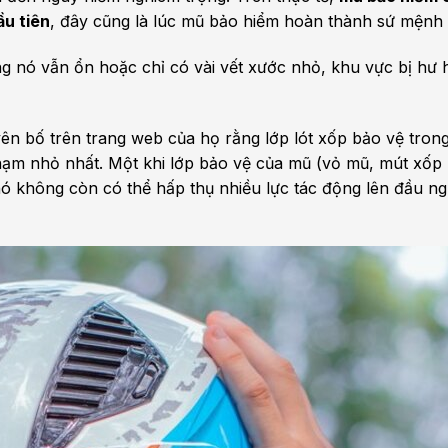
ầu tiên
, đây cũng là lúc mũ bảo hiểm hoàn thành sứ mệnh 
g nó vẫn ổn hoặc chỉ có vài vết xước nhỏ, khu vực bị hư 
yên bố trên trang web của họ rằng lớp lót xốp bảo vệ tro
hạm nhỏ nhất. Một khi lớp bảo vệ của mũ (vỏ mũ, mút xốp 
ó không còn có thể hấp thụ nhiều lực tác động lên đầu ngư