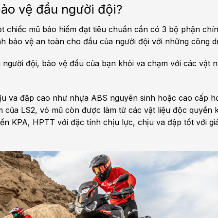
ảo vệ đầu người đội?
ột chiếc mũ bảo hiểm đạt tiêu chuẩn cần có 3 bộ phận chí
nh bảo vệ an toàn cho đầu của người đội với những công d
 người đội, bảo vệ đầu của bạn khỏi va chạm với các vật 
hịu va đập cao như nhựa ABS nguyên sinh hoặc cao cấp hơ
m của LS2, vỏ mũ còn được làm từ các vật liệu độc quyền 
n KPA, HPTT với đặc tính chịu lực, chịu va đập tốt với gi