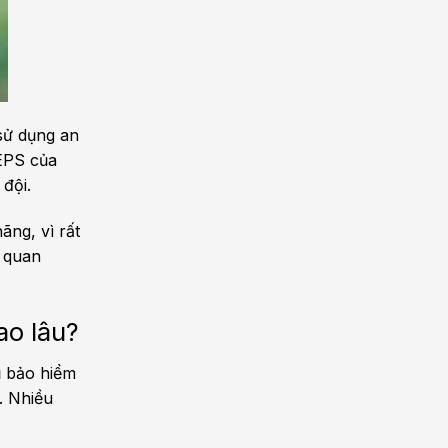
sử dụng an
 EPS của
 đội.
ãng, vì rất
 quan
ao lâu?
ũ bảo hiểm
. Nhiều