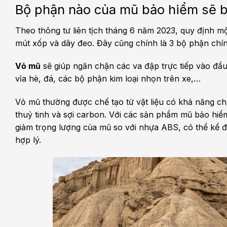
Bộ phận nào của mũ bảo hiểm sẽ b
Theo thông tư liên tịch tháng 6 năm 2023, quy định m
mút xốp và dây đeo. Đây cũng chính là 3 bộ phận chí
Vỏ mũ
sẽ giúp ngăn chặn các va đập trực tiếp vào đầu
vỉa hè, đá, các bộ phận kim loại nhọn trên xe,…
Vỏ mũ thường được chế tạo từ vật liệu có khả năng c
thuỷ tinh và sợi carbon. Với các sản phẩm mũ bảo hiể
giảm trọng lượng của mũ so với nhựa ABS, có thể kể đế
hợp lý.