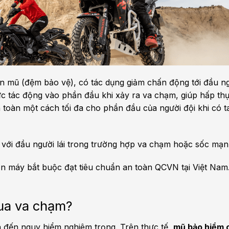
 mũ (đệm bảo vệ), có tác dụng giảm chấn động tới đầu ng
ực tác động vào phần đầu khi xảy ra va chạm, giúp hấp thụ 
 toàn một cách tối đa cho phần đầu của người đội khi có t
ón với đầu người lái trong trường hợp va chạm hoặc sốc mạ
ắn máy bắt buộc đạt tiêu chuẩn an toàn QCVN tại Việt Nam
qua va chạm?
 đến nguy hiểm nghiêm trọng. Trên thực tế,
mũ bảo hiểm c