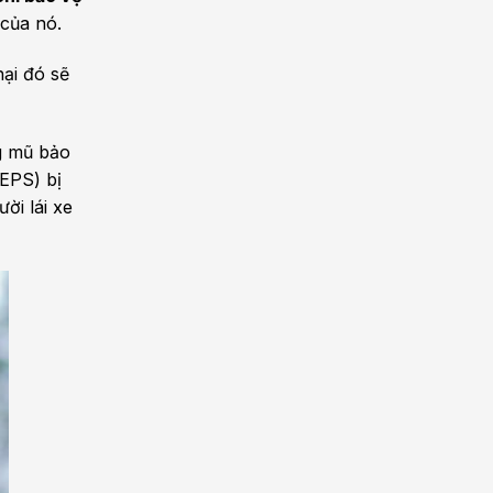
của nó.
hại đó sẽ
ng mũ bảo
EPS) bị
ời lái xe