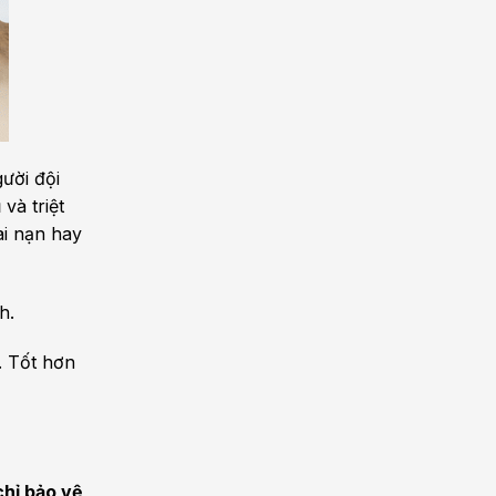
ười đội
và triệt
ai nạn hay
nh.
. Tốt hơn
hỉ bảo vệ