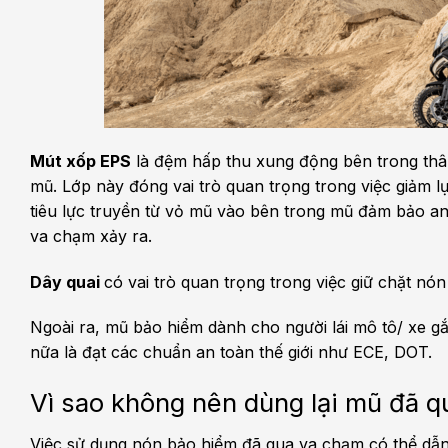
Mút xốp EPS
là đệm hấp thu xung động bên trong thân
mũ. Lớp này đóng vai trò quan trọng trong việc giảm l
tiêu lực truyền từ vỏ mũ vào bên trong mũ đảm bảo an
va chạm xảy ra.
Dây quai
có vai trò quan trọng trong việc giữ chặt n
Ngoài ra, mũ bảo hiểm dành cho người lái mô tô/ xe g
nữa là đạt các chuẩn an toàn thế giới như ECE, DOT.
Vì sao không nên dùng lại mũ đã 
Việc sử dụng nón bảo hiểm đã qua va chạm có thể dẫn