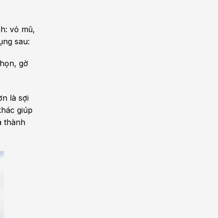
nh: vỏ mũ,
ụng sau:
nhọn, gờ
n là sợi
khác giúp
á thành