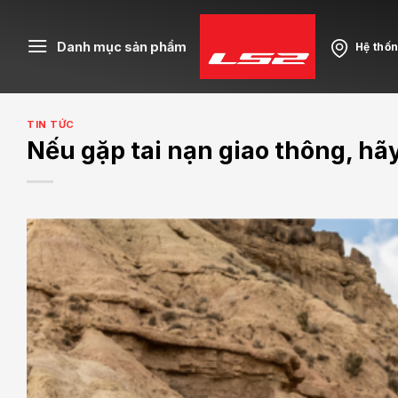
Skip
to
Danh mục sản phẩm
Hệ thố
content
TIN TỨC
Nếu gặp tai nạn giao thông, hã