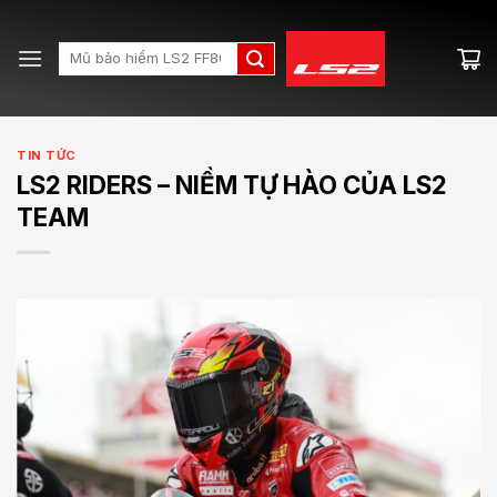
Skip
to
Search
content
for:
TIN TỨC
LS2 RIDERS – NIỀM TỰ HÀO CỦA LS2
TEAM