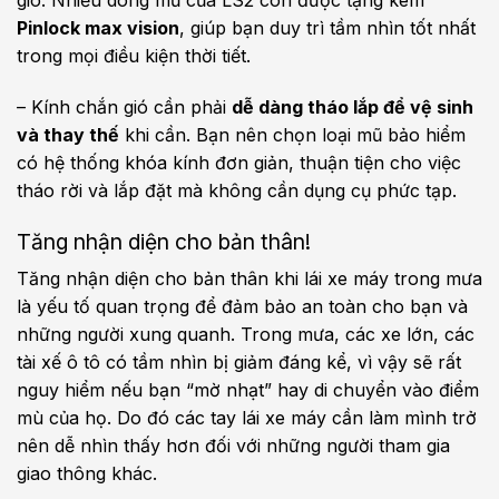
gió. Nhiều dòng mũ của LS2 còn được tặng kèm
Pinlock max vision
, giúp bạn duy trì tầm nhìn tốt nhất
trong mọi điều kiện thời tiết.
– Kính chắn gió cần phải
dễ dàng tháo lắp để vệ sinh
và thay thế
khi cần. Bạn nên chọn loại mũ bảo hiểm
có hệ thống khóa kính đơn giản, thuận tiện cho việc
tháo rời và lắp đặt mà không cần dụng cụ phức tạp.
Tăng nhận diện cho bản thân!
Tăng nhận diện cho bản thân khi lái xe máy trong mưa
là yếu tố quan trọng để đảm bảo an toàn cho bạn và
những người xung quanh. Trong mưa, các xe lớn, các
tài xế ô tô có tầm nhìn bị giảm đáng kể, vì vậy sẽ rất
nguy hiểm nếu bạn “mờ nhạt” hay di chuyển vào điểm
mù của họ. Do đó các tay lái xe máy cần làm mình trở
nên dễ nhìn thấy hơn đối với những người tham gia
giao thông khác.