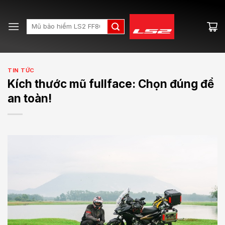
Skip
to
Search
content
for:
TIN TỨC
Kích thước mũ fullface: Chọn đúng để
an toàn!