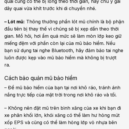
quai cũng có thể bị lỏng theo thời gian, hãy chú ý gài
dây quai vừa khít trước khi di chuyển nhé.
– Lót mũ:
Thông thường phần lót mũ chính là bộ phận
đầu tiên bị thay thế vì chúng sẽ bị xẹp dần theo thời
gian. Mồ hôi, hơi ẩm quá mức sẽ làm mòn lớp keo giữ
miếng đệm với phần còn lại của mũ bảo hiểm. Nếu
bạn sử dụng tai nghe Bluetooth, hãy đảm bảo tai nghe
luôn được kẹp vào mũ bảo hiểm mà không bị trượt
ra.
Cách bảo quản mũ bảo hiểm
– Để mũ bảo hiểm của bạn tại nơi khô ráo, tránh ánh
nắng trực tiếp của mặt trời trong nơi khô ráo và tối.
– Không nên đặt mũ trên bình xăng của xe khi bạn đi
xe phân khối lớn, khói xăng có thể làm hư hỏng mút
xốp EPS và cũng có thể làm hỏng lớp vỏ nhựa bên