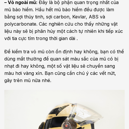
– Vỏ ngoài mũ:
Đây là bộ phận quan trọng nhất của
mũ bảo hiểm. Hầu hết mũ bảo hiểm đều được làm
bằng sợi thủy tinh, sợi carbon, Kevlar, ABS và
polycarbonate. Các nghiên cứu cho thấy những vật
liệu này sẽ bị phân hủy một cách tự nhiên khi tiếp xúc
với tia cực tím trong thời gian dài .
Để kiểm tra vỏ mũ còn ổn định hay không, bạn có thể
dùng mắt thường để quan sát màu sắc của mũ có bị
nhạt đi hay không, một số vật liệu sẽ chuyển sang
màu hơi vàng xỉn. Bạn cũng cần chú ý các vết nứt,
gãy trên mũ nữa nhé.