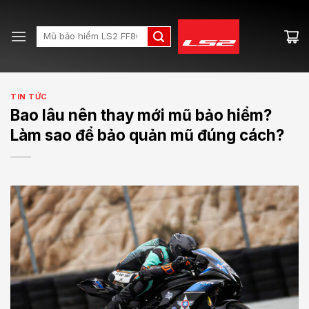
Skip
to
Search
content
for:
TIN TỨC
Bao lâu nên thay mới mũ bảo hiểm?
Làm sao để bảo quản mũ đúng cách?