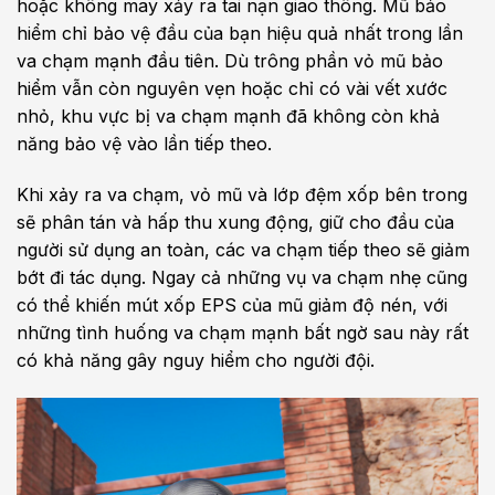
hoặc không may xảy ra tai nạn giao thông. Mũ bảo
hiểm chỉ bảo vệ đầu của bạn hiệu quả nhất trong lần
va chạm mạnh đầu tiên. Dù trông phần vỏ mũ bảo
hiểm vẫn còn nguyên vẹn hoặc chỉ có vài vết xước
nhỏ, khu vực bị va chạm mạnh đã không còn khả
năng bảo vệ vào lần tiếp theo.
Khi xảy ra va chạm, vỏ mũ và lớp đệm xốp bên trong
sẽ phân tán và hấp thu xung động, giữ cho đầu của
người sử dụng an toàn, các va chạm tiếp theo sẽ giảm
bớt đi tác dụng. Ngay cả những vụ va chạm nhẹ cũng
có thể khiến mút xốp EPS của mũ giảm độ nén, với
những tình huống va chạm mạnh bất ngờ sau này rất
có khả năng gây nguy hiểm cho người đội.