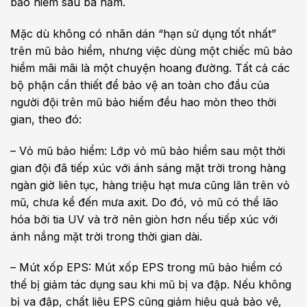
bảo hiểm sau ba năm.
Mặc dù không có nhãn dán “hạn sử dụng tốt nhất”
trên mũ bảo hiểm, nhưng việc dùng một chiếc mũ bảo
hiểm mãi mãi là một chuyện hoang đường. Tất cả các
bộ phận cần thiết để bảo vệ an toàn cho đầu của
người đội trên mũ bảo hiểm đều hao mòn theo thời
gian, theo đó:
– Vỏ mũ bảo hiểm: Lớp vỏ mũ bảo hiểm sau một thời
gian đội đã tiếp xúc với ánh sáng mặt trời trong hàng
ngàn giờ liên tục, hàng triệu hạt mưa cũng lăn trên vỏ
mũ, chưa kể đến mưa axit. Do đó, vỏ mũ có thể lão
hóa bởi tia UV và trở nên giòn hơn nếu tiếp xúc với
ánh nắng mặt trời trong thời gian dài.
– Mút xốp EPS: Mút xốp EPS trong mũ bảo hiểm có
thể bị giảm tác dụng sau khi mũ bị va đập. Nếu không
bị va đập, chất liệu EPS cũng giảm hiệu quả bảo vệ,