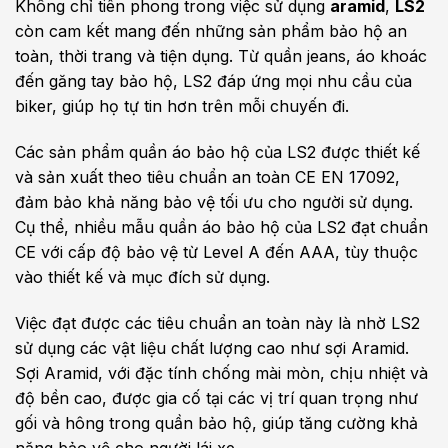
Không chỉ tiên phong trong việc sử dụng
aramid
,
LS2
còn cam kết mang đến những sản phẩm bảo hộ an
toàn, thời trang và tiện dụng. Từ quần jeans, áo khoác
đến găng tay bảo hộ, LS2 đáp ứng mọi nhu cầu của
biker, giúp họ tự tin hơn trên mỗi chuyến đi.
Các sản phẩm quần áo bảo hộ của LS2 được thiết kế
và sản xuất theo tiêu chuẩn an toàn CE EN 17092,
đảm bảo khả năng bảo vệ tối ưu cho người sử dụng.
Cụ thể, nhiều mẫu quần áo bảo hộ của LS2 đạt chuẩn
CE với cấp độ bảo vệ từ Level A đến AAA, tùy thuộc
vào thiết kế và mục đích sử dụng.
Việc đạt được các tiêu chuẩn an toàn này là nhờ LS2
sử dụng các vật liệu chất lượng cao như sợi Aramid.
Sợi Aramid, với đặc tính chống mài mòn, chịu nhiệt và
độ bền cao, được gia cố tại các vị trí quan trọng như
gối và hông trong quần bảo hộ, giúp tăng cường khả
năng bảo vệ cho người lái xe.