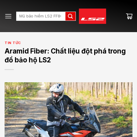
Skip
to
Search
content
for:
TIN TỨC
Aramid Fiber: Chất liệu đột phá trong
đồ bảo hộ LS2