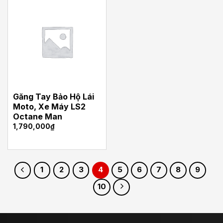
Găng Tay Bảo Hộ Lái
Moto, Xe Máy LS2
Octane Man
1,790,000
₫
1
2
3
4
5
6
7
8
9
10