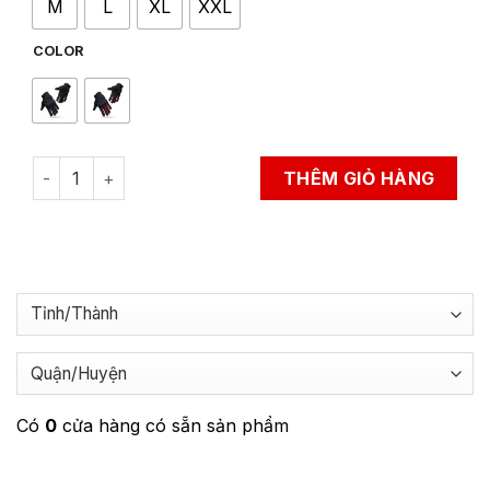
M
L
XL
XXL
COLOR
Găng Tay Bảo Hộ Lái Moto, Xe Máy LS2 Dart II EVO Man qu
THÊM GIỎ HÀNG
Có
0
cửa hàng có sẵn sản phẩm