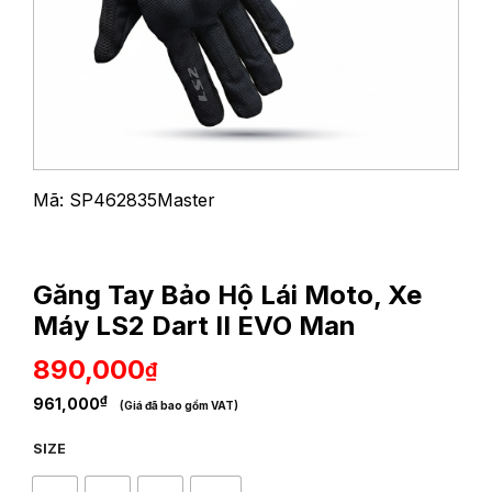
Mã: SP462835Master
Găng Tay Bảo Hộ Lái Moto, Xe
Máy LS2 Dart II EVO Man
890,000
₫
₫
961,000
(Giá đã bao gồm VAT)
SIZE