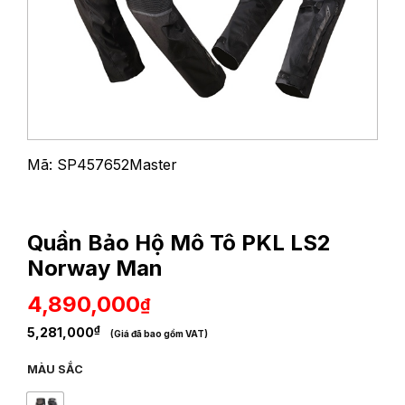
Mã: SP457652Master
Quần Bảo Hộ Mô Tô PKL LS2
Norway Man
4,890,000
₫
₫
5,281,000
(Giá đã bao gồm VAT)
MÀU SẮC