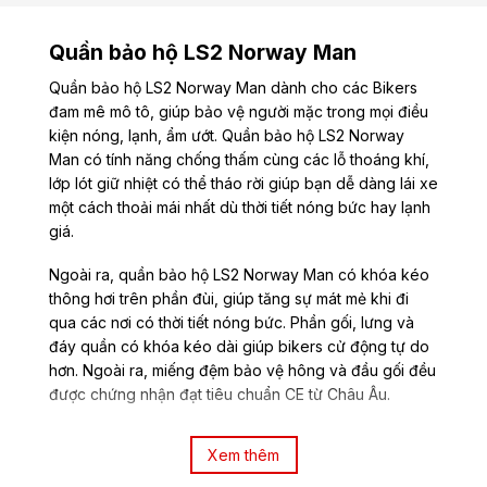
Quần bảo hộ LS2 Norway Man
Quần bảo hộ LS2 Norway Man dành cho các Bikers
đam mê mô tô, giúp bảo vệ người mặc trong mọi điều
kiện nóng, lạnh, ẩm ướt. Quần bảo hộ LS2 Norway
Man có tính năng chống thấm cùng các lỗ thoáng khí,
lớp lót giữ nhiệt có thể tháo rời giúp bạn dễ dàng lái xe
một cách thoải mái nhất dù thời tiết nóng bức hay lạnh
giá.
Ngoài ra, quần bảo hộ LS2 Norway Man có khóa kéo
thông hơi trên phần đùi, giúp tăng sự mát mẻ khi đi
qua các nơi có thời tiết nóng bức. Phần gối, lưng và
đáy quần có khóa kéo dài giúp bikers cử động tự do
hơn. Ngoài ra, miếng đệm bảo vệ hông và đầu gối đều
được chứng nhận đạt tiêu chuẩn CE từ Châu Âu.
Thông tin chi tiết sản phẩm Quần Bảo
Xem thêm
Hộ LS2 Norway Man: