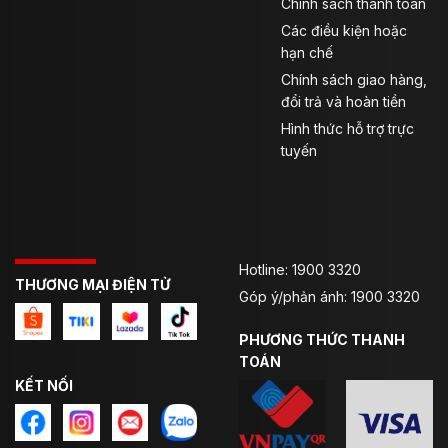
Chính sách thanh toán
Thiết bị bảo vệ hông và đầu gối có thể tháo
Các điều kiện hoặc
rời.
hạn chế
Chính sách giao hàng,
Hệ thống thông gió ở đùi.
đổi trả và hoàn tiền
Khóa kéo YKK.
Hình thức hỗ trợ trực
tuyến
Khóa kéo để kết nối quần với áo khoác.
Đạt tiêu chuẩn EC Châu Âu; EN1621-1:2012
Level 1
Hotline: 1900 3320
THƯƠNG MẠI ĐIỆN TỬ
Góp ý/phản ánh: 1900 3320
PHƯƠNG THỨC THANH
TOÁN
KẾT NỐI