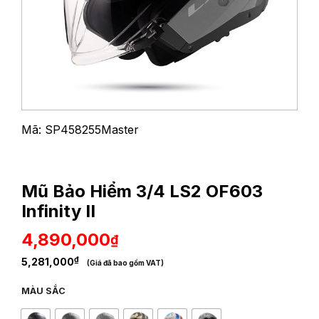
Mã: SP458255Master
Mũ Bảo Hiểm 3/4 LS2 OF603
Infinity II
4,890,000
₫
₫
5,281,000
(Giá đã bao gồm VAT)
MÀU SẮC