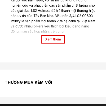
Ra đời vào năm 1990, với sự nỗ lực không ngừng
nghiên cứu và phát triển các sản phẩm chất lượng cho
các giải đua. LS2 Helmets đã trở thành một thương hiệu
nón uy tín của Tây Ban Nha. Mẫu nón 3/4 LS2 OF603
Infinity là sản phẩm mới toanh vừa hạ cánh tại Việt Nam
và được nhiều bikers yêu thích bởi kiểu dáng năng
động, màu sắc hợp nhãn, trẻ trung.
Xem thêm
THƯỜNG MUA KÈM VỚI