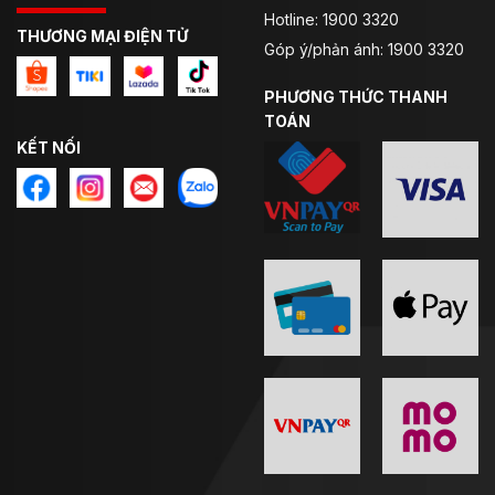
cao mà không làm biến dạng hình ảnh, mang lại độ rõ
Hotline: 1900 3320
nét cao nhất.
Ngoài ra kính chắn còn có khả năng
THƯƠNG MẠI ĐIỆN TỬ
Góp ý/phản ánh: 1900 3320
chống tia cực tím, hạn chế mài mòn nhờ
lớp phủ làm
cứng bề mặt kính
PHƯƠNG THỨC THANH
TOÁN
KẾT NỐI