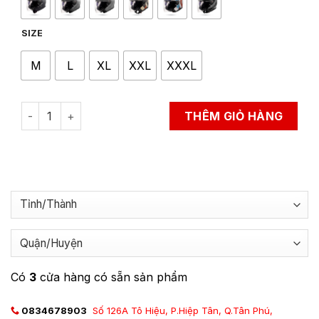
SIZE
M
L
XL
XXL
XXXL
Mũ Bảo Hiểm 3/4 LS2 OF603 Infinity II quantity
THÊM GIỎ HÀNG
Có
3
cửa hàng có sẵn sản phẩm
0834678903
Số 126A Tô Hiệu, P.Hiệp Tân, Q.Tân Phú,