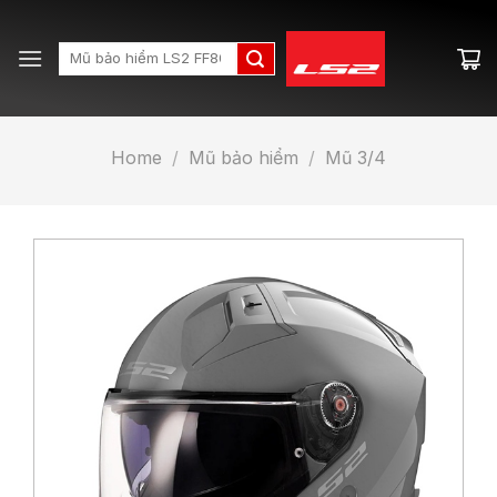
Skip
to
Search
content
for:
Home
/
Mũ bảo hiểm
/
Mũ 3/4