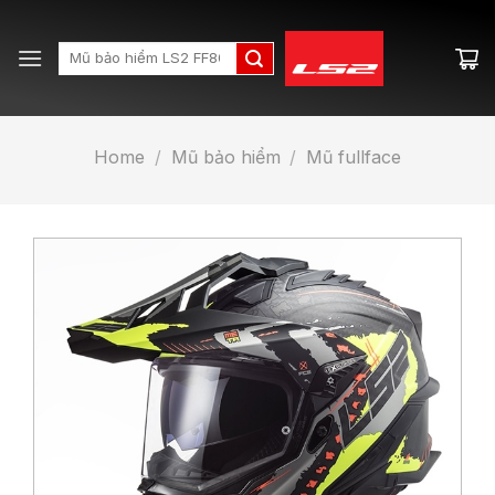
Skip
to
Search
content
for:
Home
/
Mũ bảo hiểm
/
Mũ fullface