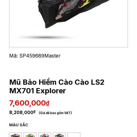
Mã: SP459689Master
Mũ Bảo Hiểm Cào Cào LS2
MX701 Explorer
7,600,000
₫
₫
8,208,000
(Giá đã bao gồm VAT)
MÀU SẮC