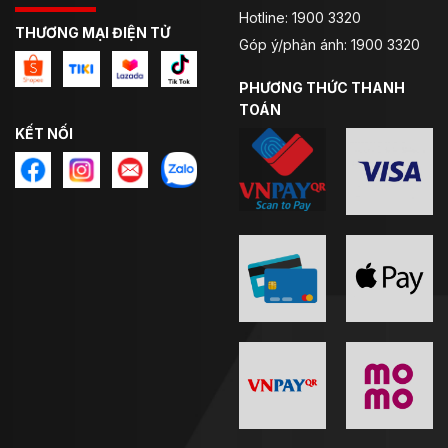
An toàn
Hotline: 1900 3320
THƯƠNG MẠI ĐIỆN TỬ
Góp ý/phản ánh: 1900 3320
Mút xốp EPS nén mật độ cao đảm bảo an toàn.
Khóa Micro-lock chắc chắn
PHƯƠNG THỨC THANH
TOÁN
Trang bị nút khóa kính và hệ thống tháo lót khẩn cấp
KẾT NỐI