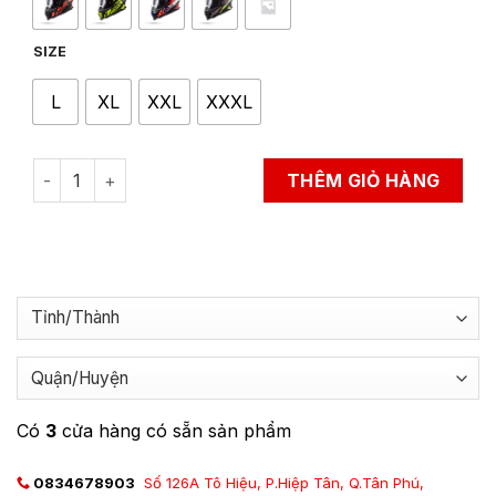
SIZE
L
XL
XXL
XXXL
Mũ Bảo Hiểm Cào Cào LS2 MX701 Explorer quantity
THÊM GIỎ HÀNG
Có
3
cửa hàng có sẵn sản phẩm
0834678903
Số 126A Tô Hiệu, P.Hiệp Tân, Q.Tân Phú,