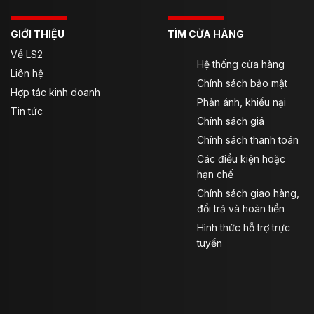
GIỚI THIỆU
TÌM CỬA HÀNG
Về LS2
Hệ thống cửa hàng
Liên hệ
Chính sách bảo mật
Hợp tác kinh doanh
Mũ cào cào LS2 MX701 F Explorer là một trong những
Phản ánh, khiếu nại
dòng mũ touring mới nhất từ thương hiệu LS2 Helmets
Tin tức
Chính sách giá
tại Việt Nam.
Chính sách thanh toán
Vỏ mũ
Các điều kiện hoặc
hạn chế
Được làm từ chất liệu sợi thuỷ tinh (HPFC) cao cấp với
Chính sách giao hàng,
đặc tính siêu bền siêu nhẹ.
đổi trả và hoàn tiền
Vỏ có trọng lượng 1380±50g không bao gồm phụ kiện.
Hình thức hỗ trợ trực
tuyến
Đạt tiêu chuẩn ECE22.05 Châu Âu, DOT Mỹ và QCVN
Việt Nam
3 kích cỡ vỏ cho các size XS – S, M – L, XL – XXL.