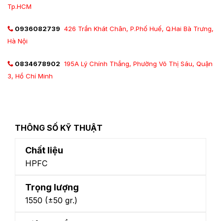
Tp.HCM
0936082739
426 Trần Khát Chân, P.Phố Huế, Q.Hai Bà Trưng,
Hà Nội
0834678902
195A Lý Chính Thắng, Phường Võ Thị Sáu, Quận
3, Hồ Chí Minh
THÔNG SỐ KỸ THUẬT
Chất liệu
HPFC
Trọng lượng
1550 (±50 gr.)