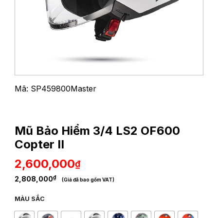
Mã: SP459800Master
Mũ Bảo Hiểm 3/4 LS2 OF600
Copter II
2,600,000
₫
₫
2,808,000
(Giá đã bao gồm VAT)
MÀU SẮC