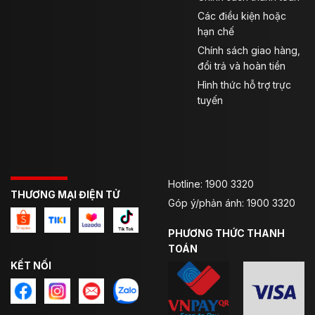
Các điều kiện hoặc
hạn chế
Chính sách giao hàng,
đổi trả và hoàn tiền
Hình thức hỗ trợ trực
tuyến
Hotline: 1900 3320
THƯƠNG MẠI ĐIỆN TỬ
Góp ý/phản ánh: 1900 3320
PHƯƠNG THỨC THANH
TOÁN
Kính chắn của mũ được từ chất liệu Polymer cao cấp
“A class” với khả năng quang học 3D cùng độ bền cao
KẾT NỐI
mà không làm biến dạng hình ảnh, mang lại độ rõ nét
cao nhất. Ngoài ra kính chắn còn có khả năng chống
tia cực tím, hạn chế mài mòn nhờ
lớp phủ làm cứng bề