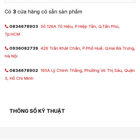
Có
3
cửa hàng có sẵn sản phẩm
0834678903
Số 126A Tô Hiệu, P.Hiệp Tân, Q.Tân Phú,
Tp.HCM
0936082739
426 Trần Khát Chân, P.Phố Huế, Q.Hai Bà Trưng,
Hà Nội
0834678902
195A Lý Chính Thắng, Phường Võ Thị Sáu, Quận
3, Hồ Chí Minh
THÔNG SỐ KỸ THUẬT