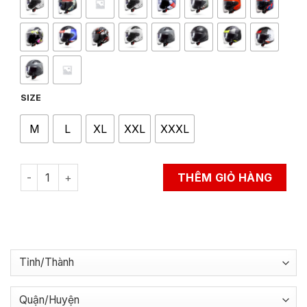
SIZE
M
L
XL
XXL
XXXL
Mũ Bảo Hiểm 3/4 LS2 OF600 Copter II quantity
THÊM GIỎ HÀNG