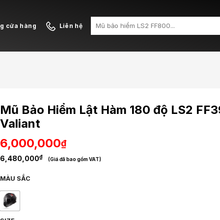
Search
ng cửa hàng
Liên hệ
for:
Mũ Bảo Hiểm Lật Hàm 180 độ LS2 FF
Valiant
6,000,000
₫
₫
6,480,000
(Giá đã bao gồm VAT)
MÀU SẮC