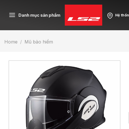
Skip
to
Danh mục sản phẩm
Hệ thố
content
Home
/
Mũ bảo hiểm