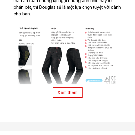
thân an toàn nhưng lại ngại những ánh nhìn hay lời
phán xét, thì Douglas sẽ là một lựa chọn tuyệt vời dành
cho bạn.
Xem thêm
Với chất liệu vải mềm nhẹ, có khả năng chống gió và
trượt nước hiệu ứng lá sen, Douglas còn trang bị giáp
gối, giáp hông cải tiến mới siêu mềm dẻo sẽ giúp
người mặc luôn cảm thấy linh hoạt, thoải mái và an
toàn cho những chuyến đi nội ô, đi gần tốc độ vừa
phải.