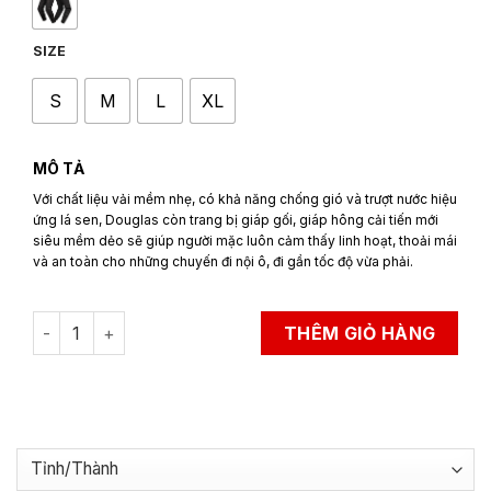
SIZE
S
M
L
XL
MÔ TẢ
Với chất liệu vải mềm nhẹ, có khả năng chống gió và trượt nước hiệu
ứng lá sen, Douglas còn trang bị giáp gối, giáp hông cải tiến mới
siêu mềm dẻo sẽ giúp người mặc luôn cảm thấy linh hoạt, thoải mái
và an toàn cho những chuyến đi nội ô, đi gần tốc độ vừa phải.
Quần Bảo Hộ Đi Xe Máy LS2 Douglas Man quantity
THÊM GIỎ HÀNG