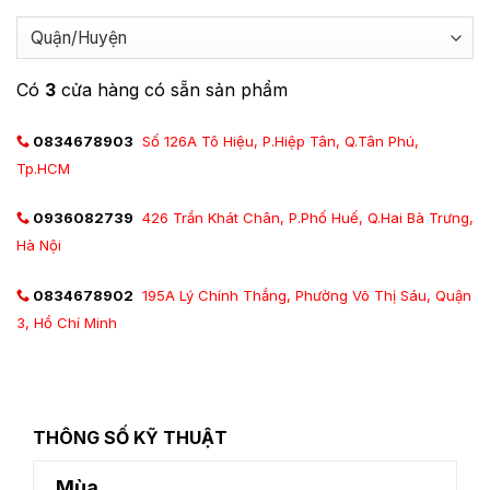
Có
3
cửa hàng có sẵn sản phẩm
0834678903
Số 126A Tô Hiệu, P.Hiệp Tân, Q.Tân Phú,
Tp.HCM
0936082739
426 Trần Khát Chân, P.Phố Huế, Q.Hai Bà Trưng,
Hà Nội
0834678902
195A Lý Chính Thắng, Phường Võ Thị Sáu, Quận
3, Hồ Chí Minh
THÔNG SỐ KỸ THUẬT
Mùa