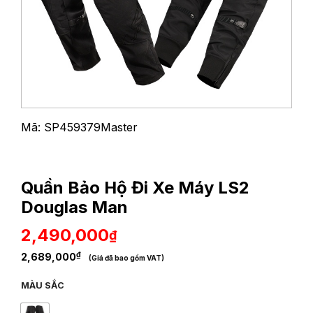
Mã: SP459379Master
Quần Bảo Hộ Đi Xe Máy LS2
Douglas Man
2,490,000
₫
₫
2,689,000
(Giá đã bao gồm VAT)
MÀU SẮC