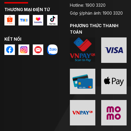
Suede Nash, Neoprene. Trong đó:
Hotline: 1900 3320
THƯƠNG MẠI ĐIỆN TỬ
Góp ý/phản ánh: 1900 3320
– Lycra: vải tổng hợp có độ co giãn rất cao. Chất liệu
Lycra được đánh giá có độ co giãn gấp 8 lần so với
PHƯƠNG THỨC THANH
kích thước ban đầu, không những thế Lycra còn có
TOÁN
khả năng chịu nhiệt rất tốt.
KẾT NỐI
– Suede Nash: Suede là chất da lộn, chất liệu này có
độ mềm mại, tuy nhiên khá dễ bị thấm nước.
– Neoprene: Chất liệu cao su Neoprene phù hợp
trong mọi điều kiện thời tiết, bền, đàn hồi và linh hoạt.