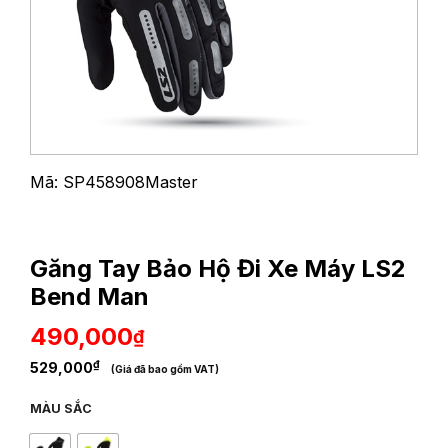
Mã: SP458908Master
Găng Tay Bảo Hộ Đi Xe Máy LS2
Bend Man
490,000
₫
₫
529,000
(Giá đã bao gồm VAT)
MÀU SẮC