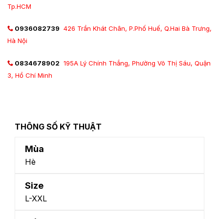
Tp.HCM
0936082739
426 Trần Khát Chân, P.Phố Huế, Q.Hai Bà Trưng,
Hà Nội
0834678902
195A Lý Chính Thắng, Phường Võ Thị Sáu, Quận
3, Hồ Chí Minh
THÔNG SỐ KỸ THUẬT
Mùa
Hè
Size
L-XXL