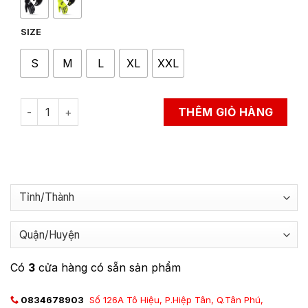
SIZE
S
M
L
XL
XXL
Găng Tay Bảo Hộ Đi Xe Máy LS2 Bend Man quantity
THÊM GIỎ HÀNG
Có
3
cửa hàng có sẵn sản phẩm
0834678903
Số 126A Tô Hiệu, P.Hiệp Tân, Q.Tân Phú,