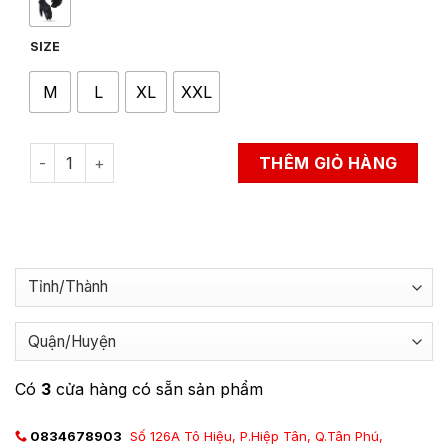
SIZE
M
L
XL
XXL
Găng Tay Bảo Hộ Lái Moto, Xe Máy LS2 Ray Man quantity
THÊM GIỎ HÀNG
Có
3
cửa hàng có sẵn sản phẩm
0834678903
Số 126A Tô Hiệu, P.Hiệp Tân, Q.Tân Phú,