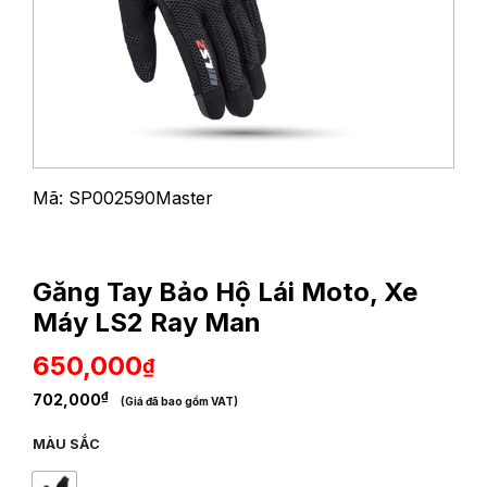
Mã: SP002590Master
Găng Tay Bảo Hộ Lái Moto, Xe
Máy LS2 Ray Man
650,000
₫
₫
702,000
(Giá đã bao gồm VAT)
MÀU SẮC