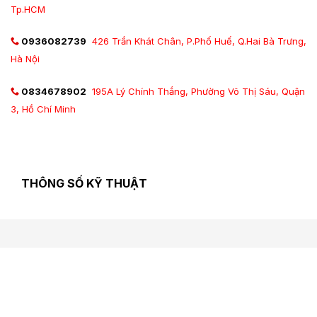
Tp.HCM
0936082739
426 Trần Khát Chân, P.Phố Huế, Q.Hai Bà Trưng,
Hà Nội
0834678902
195A Lý Chính Thắng, Phường Võ Thị Sáu, Quận
3, Hồ Chí Minh
THÔNG SỐ KỸ THUẬT