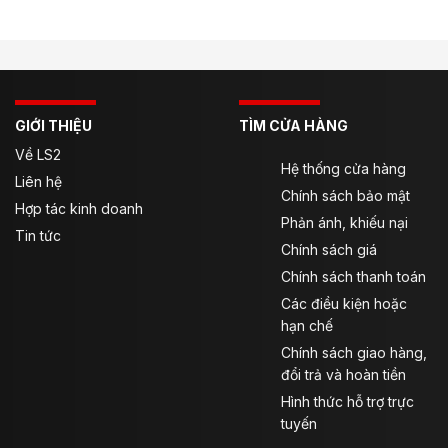
Thông tin sản phẩm
Thông tin về sản phẩm
Màu: Black / Black-Red
GIỚI THIỆU
TÌM CỬA HÀNG
Về LS2
Kiểu: găng tay ngắn tay, ôm gọn cổ tay, dễ mang/tháo.
Hệ thống cửa hàng
Liên hệ
Chính sách bảo mật
Tương thích cảm ứng: thao tác màn hình cảm ứng.
Hợp tác kinh doanh
Phản ánh, khiếu nại
Tin tức
Hướng Dẫn Chọn & Sử Dụng Găng LS2
Chính sách giá
Chính sách thanh toán
Các điều kiện hoặc
hạn chế
Chính sách giao hàng,
đổi trả và hoàn tiền
Hình thức hỗ trợ trực
tuyến