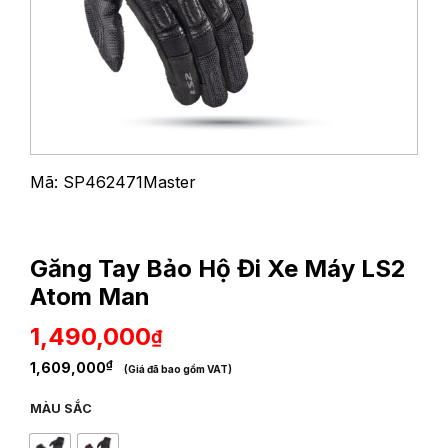
Mã: SP462471Master
Găng Tay Bảo Hộ Đi Xe Máy LS2
Atom Man
1,490,000
₫
₫
1,609,000
(Giá đã bao gồm VAT)
MÀU SẮC