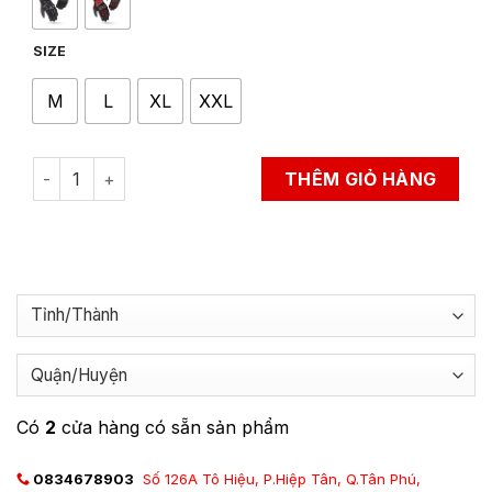
SIZE
M
L
XL
XXL
Găng Tay Bảo Hộ Đi Xe Máy LS2 Atom Man quantity
THÊM GIỎ HÀNG
Có
2
cửa hàng có sẵn sản phẩm
0834678903
Số 126A Tô Hiệu, P.Hiệp Tân, Q.Tân Phú,