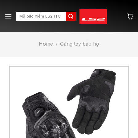
Skip
to
Search
content
for:
Home
/
Găng tay bảo hộ