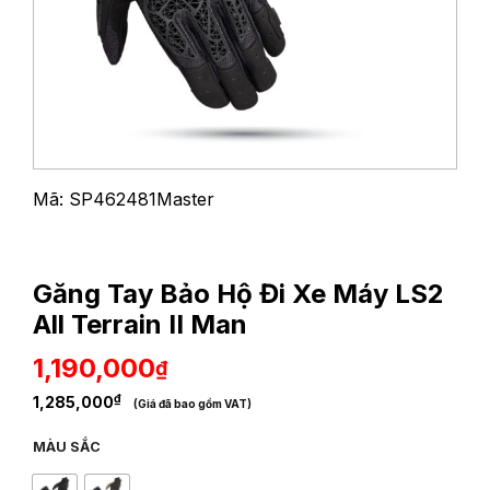
Mã: SP462481Master
Găng Tay Bảo Hộ Đi Xe Máy LS2
All Terrain II Man
1,190,000
₫
₫
1,285,000
(Giá đã bao gồm VAT)
MÀU SẮC