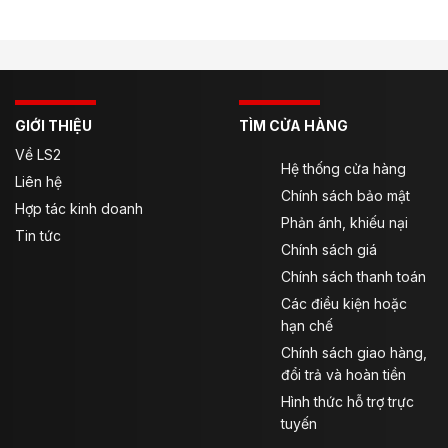
Thông tin sản phẩm
Thông tin về sản phẩm
GIỚI THIỆU
TÌM CỬA HÀNG
Màu: Black / Black Sand
Về LS2
Hệ thống cửa hàng
Liên hệ
Kiểu: găng ngắn tay,ôm gọn cổ tay, thao tác linh hoạt.
Chính sách bảo mật
Hợp tác kinh doanh
Phản ánh, khiếu nại
Chất liệu
Tin tức
Chính sách giá
Thiết kế tăng cường vải lưới: tối ưu sự thoáng mát,
Chính sách thanh toán
giảm hầm bí khi chạy chậm trong phố.
Các điều kiện hoặc
hạn chế
Đệm TPU lòng bàn tay: chịu ma sát, hỗ trợ chống va
đập khi tiếp đất.
Chính sách giao hàng,
đổi trả và hoàn tiền
Lớp lót tiếp xúc thoáng, êm tay, hạn chế cấn.
Hình thức hỗ trợ trực
tuyến
Đặc điểm nổi bật