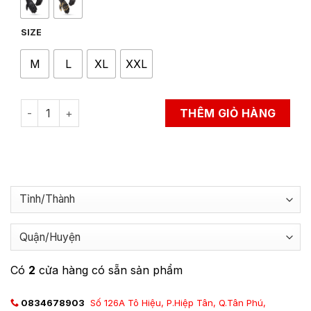
SIZE
M
L
XL
XXL
Găng Tay Bảo Hộ Đi Xe Máy LS2 All Terrain II Man quantity
THÊM GIỎ HÀNG
Có
2
cửa hàng có sẵn sản phẩm
0834678903
Số 126A Tô Hiệu, P.Hiệp Tân, Q.Tân Phú,