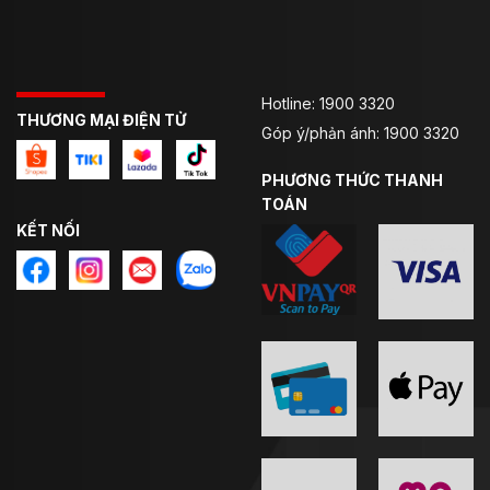
Không dùng da, tăng cường vải lưới: nâng cấp độ
thoáng mát rõ rệt, không lo nóng bí.
Mở rộng vùng bảo vệ khớp nối ngón tay: che phủ lớn
Hotline: 1900 3320
hơn, bảo vệ tốt hơn khi xảy ra va chạm.
THƯƠNG MẠI ĐIỆN TỬ
Góp ý/phản ánh: 1900 3320
Đệm TPU lòng bàn tay: chịu ma sát, bám lái chắc hơn
PHƯƠNG THỨC THANH
và hỗ trợ giảm chấn.
TOÁN
Form gọn, linh hoạt: cổ ngắn dễ đeo với áo giáp,
KẾT NỐI
không vướng víu khi cử động.
Hướng Dẫn Chọn & Sử Dụng Găng LS2