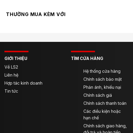
THƯỜNG MUA KÈM VỚI
GIỚI THIỆU
TÌM CỬA HÀNG
LS2 Garda Air cho nam và nữ khẳng định: form dáng,
Về LS2
Hệ thống cửa hàng
độ mát và phong cách năng động.
Liên hệ
Chính sách bảo mật
Hợp tác kinh doanh
Giới Thiệu Tổng Quan Về Áo Giáp LS2
Phản ánh, khiếu nại
Tin tức
Garda Air
Chính sách giá
LS2 Garda Air là bản nâng cấp toàn diện từ dòng Alba
Chính sách thanh toán
cũ. Trong khi Alba mang form dáng châu Âu, Garda Air
Các điều kiện hoặc
được thiết kế với
form Asian fit
, giúp
phù hợp hơn với
hạn chế
vóc dáng người Việt
– vừa vặn, thoải mái và dễ mặc
Chính sách giao hàng,
hơn.
đổi trả và hoàn tiền