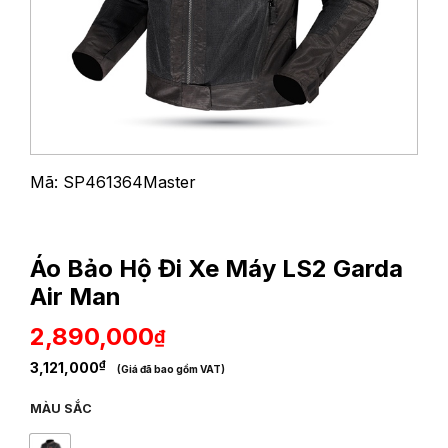
Mã: SP461364Master
Áo Bảo Hộ Đi Xe Máy LS2 Garda
Air Man
2,890,000
₫
₫
3,121,000
(Giá đã bao gồm VAT)
MÀU SẮC