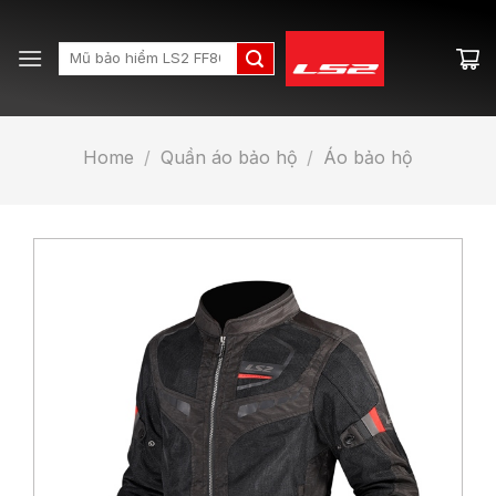
Skip
to
Search
content
for:
Home
/
Quần áo bảo hộ
/
Áo bảo hộ