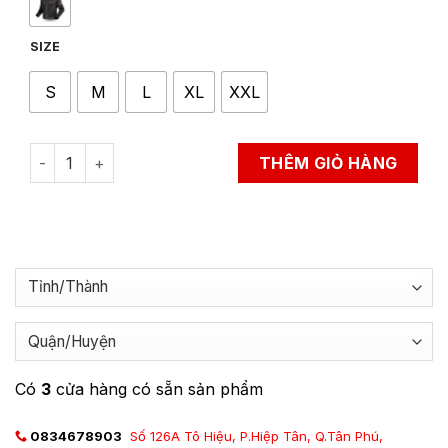
SIZE
S
M
L
XL
XXL
Áo Bảo Hộ Đi Xe Máy LS2 Garda Air Man quantity
THÊM GIỎ HÀNG
Có
3
cửa hàng có sẵn sản phẩm
0834678903
Số 126A Tô Hiệu, P.Hiệp Tân, Q.Tân Phú,