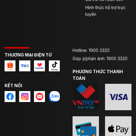
Chiếc áo này đạt tiêu chuẩn Châu Âu về độ an toàn:
Hình thức hỗ trợ trực
CE loại A (EN 17092-4:2020)
, đáp ứng các yêu cầu
tuyến
bảo hộ khi lái xe moto hoặc xe máy hằng ngày. Với
thiết kế unisex, đây là lựa chọn linh hoạt cho cả
người
mới lẫn biker có kinh nghiệm
.
Hotline: 1900 3320
THƯƠNG MẠI ĐIỆN TỬ
Góp ý/phản ánh: 1900 3320
PHƯƠNG THỨC THANH
TOÁN
KẾT NỐI